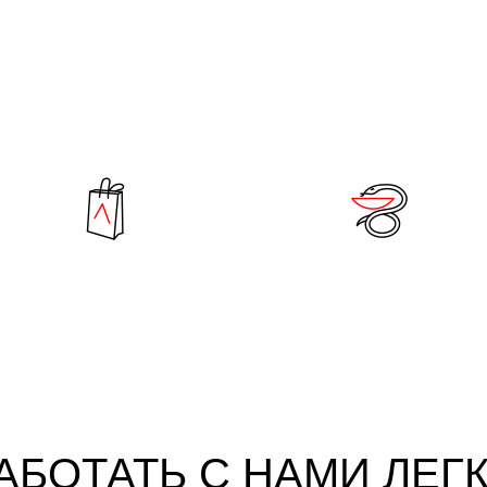
ЕШЕНИЯ ПО ОТРАСЛ
 вашего удобства выбора мы отсортировали нужные указа
по видам объектов где они применяются
Торговым центрам
Медицинским
и оздоровительным центрам
АБОТАТЬ С НАМИ ЛЕГ