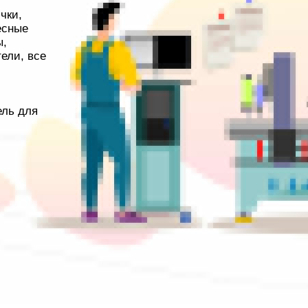
чки,
есные
ы,
ели, все
ель для