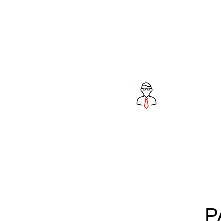
Р
Для
Бизнес-центрам
и офисам
Р