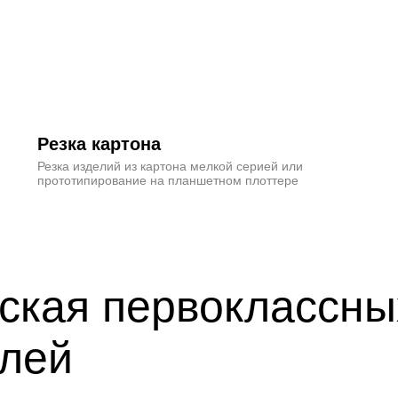
Резка картона
Резка изделий из картона мелкой серией или
прототипирование на планшетном плоттере
ская первоклассны
елей